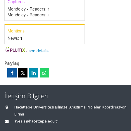
Captures
Mendeley - Readers:
1
Mendeley - Readers:
1
Mentions
News:
1
-
see details
Paylaş
İletişim Bilgileri
Hacettepe Üniversitesi Bilimsel Araştırma Projeleri Koordinasyon
Birimi
avesis@hacettepe.edu.tr