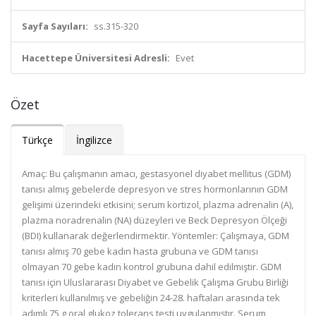
Sayfa Sayıları:
ss.315-320
Hacettepe Üniversitesi Adresli:
Evet
Özet
Türkçe
İngilizce
Amaç: Bu çalışmanın amacı, gestasyonel diyabet mellitus (GDM)
tanısı almış gebelerde depresyon ve stres hormonlarının GDM
gelişimi üzerindeki etkisini; serum kortizol, plazma adrenalin (A),
plazma noradrenalin (NA) düzeyleri ve Beck Depresyon Ölçeği
(BDI) kullanarak değerlendirmektir. Yöntemler: Çalışmaya, GDM
tanısı almış 70 gebe kadın hasta grubuna ve GDM tanısı
olmayan 70 gebe kadın kontrol grubuna dahil edilmiştir. GDM
tanısı için Uluslararası Diyabet ve Gebelik Çalışma Grubu Birliği
kriterleri kullanılmış ve gebeliğin 24-28. haftaları arasında tek
adımlı 75 g oral glukoz tolerans testi uygulanmıştır. Serum