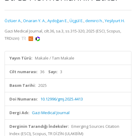
Özlüer A.
,
Onaran Y. A.
,
Aydoğan E.
,
Üçgül E.
,
demirci h.
,
Yeşilyurt H.
Gazi Medical Journal, cilt.36, sa.3, ss.315-320, 2025 (ESCI, Scopus,
TRDizin)
Yayın Türü:
Makale / Tam Makale
Cilt numarası:
36
Sayı:
3
Basım Tarihi:
2025
Doi Numarası:
10.12996/gmj.2025.4413
Dergi Adı:
Gazi Medical Journal
Derginin Tarandığı İndeksler:
Emerging Sources Citation
Index (ESCI), Scopus, TR DİZİN (ULAKBİM)