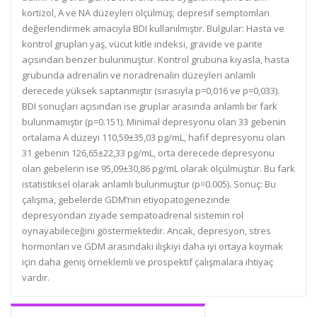
kortizol, A ve NA düzeyleri ölçülmüş; depresif semptomları
değerlendirmek amacıyla BDI kullanılmıştır. Bulgular: Hasta ve
kontrol grupları yaş, vücut kitle indeksi, gravide ve parite
açısından benzer bulunmuştur. Kontrol grubuna kıyasla, hasta
grubunda adrenalin ve noradrenalin düzeyleri anlamlı
derecede yüksek saptanmıştır (sırasıyla p=0,016 ve p=0,033).
BDI sonuçları açısından ise gruplar arasında anlamlı bir fark
bulunmamıştır (p=0.151). Minimal depresyonu olan 33 gebenin
ortalama A düzeyi 110,59±35,03 pg/mL, hafif depresyonu olan
31 gebenin 126,65±22,33 pg/mL, orta derecede depresyonu
olan gebelerin ise 95,09±30,86 pg/mL olarak ölçülmüştür. Bu fark
istatistiksel olarak anlamlı bulunmuştur (p=0.005). Sonuç: Bu
çalışma, gebelerde GDM’nin etiyopatogenezinde
depresyondan ziyade sempatoadrenal sistemin rol
oynayabileceğini göstermektedir. Ancak, depresyon, stres
hormonları ve GDM arasındaki ilişkiyi daha iyi ortaya koymak
için daha geniş örneklemli ve prospektif çalışmalara ihtiyaç
vardır.