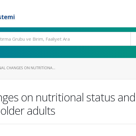
stemi
NAL CHANGES ON NUTRITIONA...
nges on nutritional status an
older adults