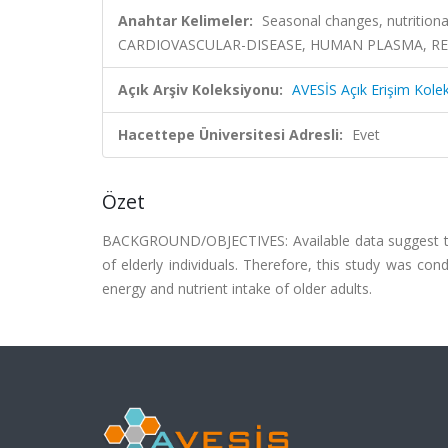
Anahtar Kelimeler:
Seasonal changes, nutrition
CARDIOVASCULAR-DISEASE, HUMAN PLASMA, RET
Açık Arşiv Koleksiyonu:
AVESİS Açık Erişim Kole
Hacettepe Üniversitesi Adresli:
Evet
Özet
BACKGROUND/OBJECTIVES: Available data suggest that
of elderly individuals. Therefore, this study was co
energy and nutrient intake of older adults.