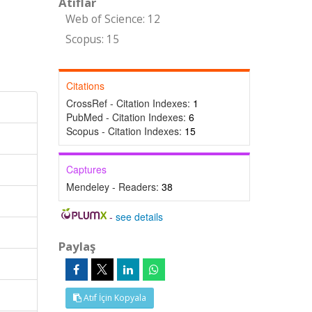
Atıflar
Web of Science: 12
Scopus: 15
Citations
CrossRef - Citation Indexes:
1
PubMed - Citation Indexes:
6
Scopus - Citation Indexes:
15
Captures
Mendeley - Readers:
38
-
see details
Paylaş
Atıf İçin Kopyala