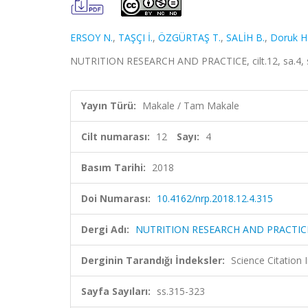
ERSOY N.
,
TAŞÇI İ.
,
ÖZGÜRTAŞ T.
,
SALİH B.
,
Doruk H
NUTRITION RESEARCH AND PRACTICE, cilt.12, sa.4, 
Yayın Türü:
Makale / Tam Makale
Cilt numarası:
12
Sayı:
4
Basım Tarihi:
2018
Doi Numarası:
10.4162/nrp.2018.12.4.315
Dergi Adı:
NUTRITION RESEARCH AND PRACTIC
Derginin Tarandığı İndeksler:
Science Citation
Sayfa Sayıları:
ss.315-323