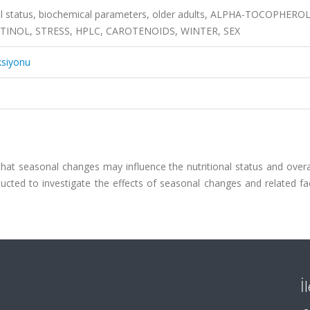
al status, biochemical parameters, older adults, ALPHA-TOCOPHEROL
INOL, STRESS, HPLC, CAROTENOIDS, WINTER, SEX
ksiyonu
 seasonal changes may influence the nutritional status and overal
nducted to investigate the effects of seasonal changes and related f
İ