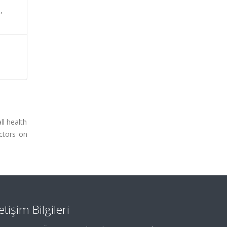
,
l health
actors on
letişim Bilgileri