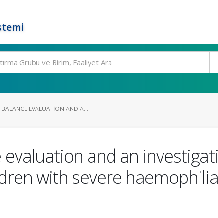
stemi
 BALANCE EVALUATION AND A...
 evaluation and an investigati
ildren with severe haemophilia