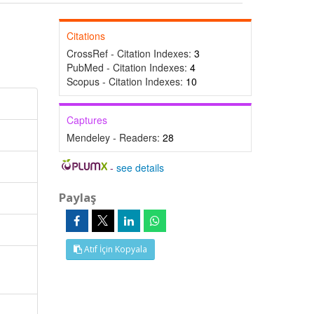
Citations
CrossRef - Citation Indexes:
3
PubMed - Citation Indexes:
4
Scopus - Citation Indexes:
10
Captures
Mendeley - Readers:
28
-
see details
Paylaş
Atıf İçin Kopyala