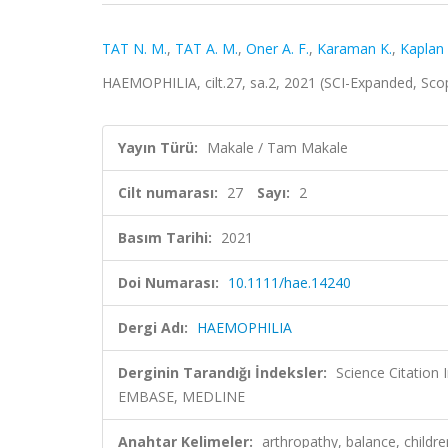
TAT N. M.
,
TAT A. M.
,
Oner A. F.
,
Karaman K.
,
Kaplan 
HAEMOPHILIA, cilt.27, sa.2, 2021 (SCI-Expanded, Sc
Yayın Türü:
Makale / Tam Makale
Cilt numarası:
27
Sayı:
2
Basım Tarihi:
2021
Doi Numarası:
10.1111/hae.14240
Dergi Adı:
HAEMOPHILIA
Derginin Tarandığı İndeksler:
Science Citation
EMBASE, MEDLINE
Anahtar Kelimeler:
arthropathy, balance, childre