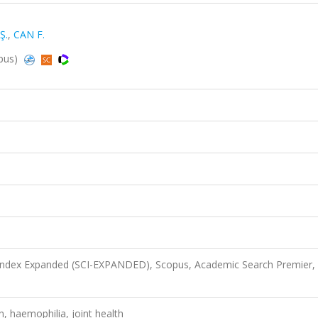
Ş.
,
CAN F.
opus)
 Index Expanded (SCI-EXPANDED), Scopus, Academic Search Premier,
n, haemophilia, joint health