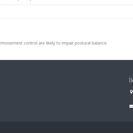
/movement control are likely to impair postural balance.
İ