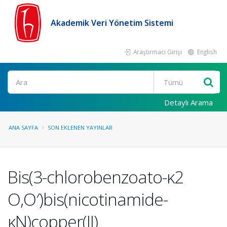
Akademik Veri Yönetim Sistemi
Araştırmacı Girişi
English
Ara
Detaylı Arama
ANA SAYFA
SON EKLENEN YAYINLAR
Bis(3-chlorobenzoato-κ2
O,O′)bis(nicotinamide-
κN)copper(II)