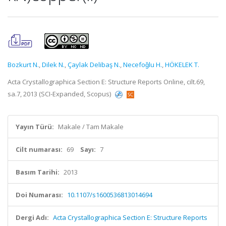
Bozkurt N.
,
Dilek N.
,
Çaylak Delibaş N.
,
Necefoǧlu H.
,
HÖKELEK T.
Acta Crystallographica Section E: Structure Reports Online, cilt.69,
sa.7, 2013 (SCI-Expanded, Scopus)
Yayın Türü:
Makale / Tam Makale
Cilt numarası:
69
Sayı:
7
Basım Tarihi:
2013
Doi Numarası:
10.1107/s1600536813014694
Dergi Adı:
Acta Crystallographica Section E: Structure Reports