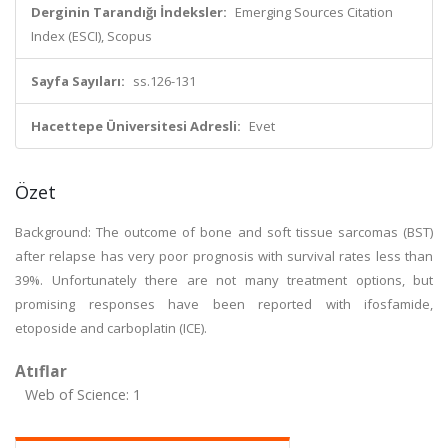
Derginin Tarandığı İndeksler:
Emerging Sources Citation
Index (ESCI), Scopus
Sayfa Sayıları:
ss.126-131
Hacettepe Üniversitesi Adresli:
Evet
Özet
Background: The outcome of bone and soft tissue sarcomas (BST)
after relapse has very poor prognosis with survival rates less than
39%. Unfortunately there are not many treatment options, but
promising responses have been reported with ifosfamide,
etoposide and carboplatin (ICE).
Atıflar
Web of Science: 1