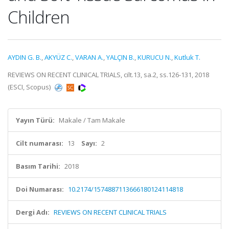
Children
AYDIN G. B.
,
AKYÜZ C.
,
VARAN A.
,
YALÇIN B.
,
KURUCU N.
,
Kutluk T.
REVIEWS ON RECENT CLINICAL TRIALS, cilt.13, sa.2, ss.126-131, 2018
(ESCI, Scopus)
Yayın Türü:
Makale / Tam Makale
Cilt numarası:
13
Sayı:
2
Basım Tarihi:
2018
Doi Numarası:
10.2174/1574887113666180124114818
Dergi Adı:
REVIEWS ON RECENT CLINICAL TRIALS