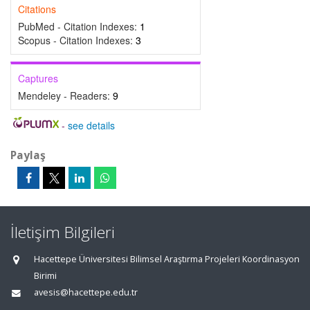
Citations
PubMed - Citation Indexes:
1
Scopus - Citation Indexes:
3
Captures
Mendeley - Readers:
9
-
see details
Paylaş
İletişim Bilgileri
Hacettepe Üniversitesi Bilimsel Araştırma Projeleri Koordinasyon
Birimi
avesis@hacettepe.edu.tr