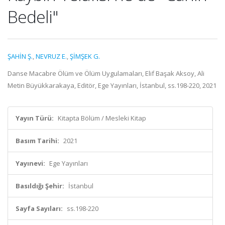
Bedeli"
ŞAHİN Ş.
,
NEVRUZ E.
,
ŞİMŞEK G.
Danse Macabre Ölüm ve Ölüm Uygulamaları, Elif Başak Aksoy, Ali
Metin Büyükkarakaya, Editör, Ege Yayınları, İstanbul, ss.198-220, 2021
Yayın Türü:
Kitapta Bölüm / Mesleki Kitap
Basım Tarihi:
2021
Yayınevi:
Ege Yayınları
Basıldığı Şehir:
İstanbul
Sayfa Sayıları:
ss.198-220