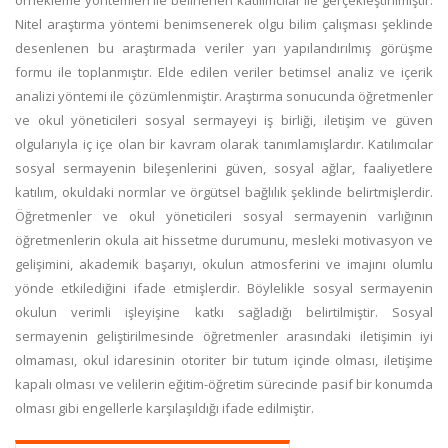
örnekleme yöntemleri ile belirlenen katılımcılar ile gerçekleştirilmiştir.
Nitel araştırma yöntemi benimsenerek olgu bilim çalışması şeklinde
desenlenen bu araştırmada veriler yarı yapılandırılmış görüşme
formu ile toplanmıştır. Elde edilen veriler betimsel analiz ve içerik
analizi yöntemi ile çözümlenmiştir. Araştırma sonucunda öğretmenler
ve okul yöneticileri sosyal sermayeyi iş birliği, iletişim ve güven
olgularıyla iç içe olan bir kavram olarak tanımlamışlardır. Katılımcılar
sosyal sermayenin bileşenlerini güven, sosyal ağlar, faaliyetlere
katılım, okuldaki normlar ve örgütsel bağlılık şeklinde belirtmişlerdir.
Öğretmenler ve okul yöneticileri sosyal sermayenin varlığının
öğretmenlerin okula ait hissetme durumunu, mesleki motivasyon ve
gelişimini, akademik başarıyı, okulun atmosferini ve imajını olumlu
yönde etkilediğini ifade etmişlerdir. Böylelikle sosyal sermayenin
okulun verimli işleyişine katkı sağladığı belirtilmiştir. Sosyal
sermayenin geliştirilmesinde öğretmenler arasındaki iletişimin iyi
olmaması, okul idaresinin otoriter bir tutum içinde olması, iletişime
kapalı olması ve velilerin eğitim-öğretim sürecinde pasif bir konumda
olması gibi engellerle karşılaşıldığı ifade edilmiştir.