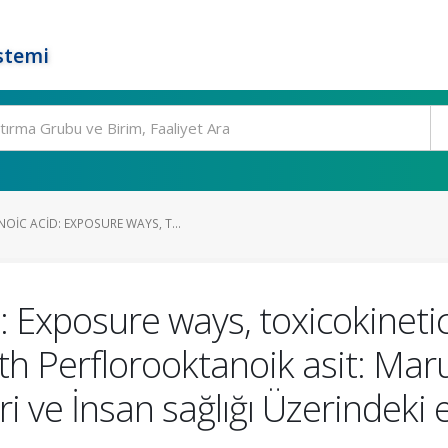
stemi
IC ACID: EXPOSURE WAYS, T...
: Exposure ways, toxicokineti
 Perflorooktanoik asit: Maruz
ri ve İnsan sağlığı Üzerindeki e