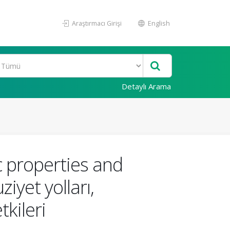
Araştırmacı Girişi
English
Detaylı Arama
c properties and
iyet yolları,
tkileri