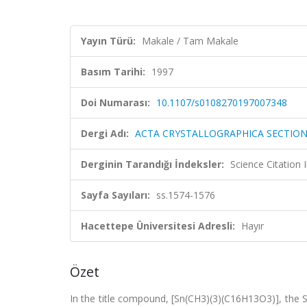
Yayın Türü:
Makale / Tam Makale
Basım Tarihi:
1997
Doi Numarası:
10.1107/s0108270197007348
Dergi Adı:
ACTA CRYSTALLOGRAPHICA SECTIO
Derginin Tarandığı İndeksler:
Science Citatio
Sayfa Sayıları:
ss.1574-1576
Hacettepe Üniversitesi Adresli:
Hayır
Özet
In the title compound, [Sn(CH3)(3)(C16H13O3)], the S