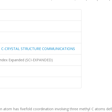
N C-CRYSTAL STRUCTURE COMMUNICATIONS
n Index Expanded (SCI-EXPANDED)
n atom has fivefold coordination involving three methyl C atoms def