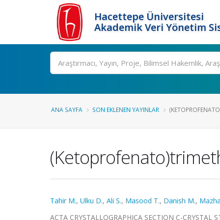
Hacettepe Üniversitesi
Akademik Veri Yönetim Si
Ara
ANA SAYFA
SON EKLENEN YAYINLAR
(KETOPROFENATO)
(Ketoprofenato)trimeth
Tahir M.
,
Ulku D.
,
Ali S.
,
Masood T.
,
Danish M.
,
Mazha
ACTA CRYSTALLOGRAPHICA SECTION C-CRYSTAL ST