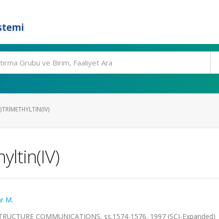
stemi
TRIMETHYLTIN(IV)
yltin(IV)
r M.
RUCTURE COMMUNICATIONS, ss.1574-1576, 1997 (SCI-Expanded)