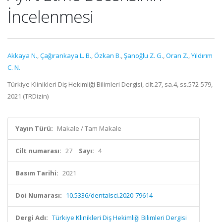
İncelenmesi
Akkaya N.
,
Çağırankaya L. B.
,
Özkan B.
,
Şanoğlu Z. G.
,
Oran Z.
,
Yıldırım
C. N.
Türkiye Klinikleri Diş Hekimliği Bilimleri Dergisi, cilt.27, sa.4, ss.572-579,
2021 (TRDizin)
Yayın Türü:
Makale / Tam Makale
Cilt numarası:
27
Sayı:
4
Basım Tarihi:
2021
Doi Numarası:
10.5336/dentalsci.2020-79614
Dergi Adı:
Türkiye Klinikleri Diş Hekimliği Bilimleri Dergisi