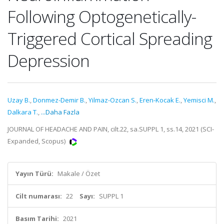
Following Optogenetically-
Triggered Cortical Spreading
Depression
Uzay B.
,
Donmez-Demir B.
,
Yilmaz-Ozcan S.
,
Eren-Kocak E.
,
Yemisci M.
,
Dalkara T.
,
...Daha Fazla
JOURNAL OF HEADACHE AND PAIN, cilt.22, sa.SUPPL 1, ss.14, 2021 (SCI-
Expanded, Scopus)
Yayın Türü:
Makale / Özet
Cilt numarası:
22
Sayı:
SUPPL 1
Basım Tarihi:
2021