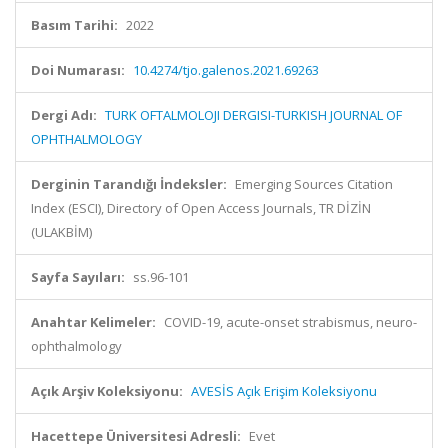
Basım Tarihi:
2022
Doi Numarası:
10.4274/tjo.galenos.2021.69263
Dergi Adı:
TURK OFTALMOLOJI DERGISI-TURKISH JOURNAL OF
OPHTHALMOLOGY
Derginin Tarandığı İndeksler:
Emerging Sources Citation
Index (ESCI), Directory of Open Access Journals, TR DİZİN
(ULAKBİM)
Sayfa Sayıları:
ss.96-101
Anahtar Kelimeler:
COVID-19, acute-onset strabismus, neuro-
ophthalmology
Açık Arşiv Koleksiyonu:
AVESİS Açık Erişim Koleksiyonu
Hacettepe Üniversitesi Adresli:
Evet