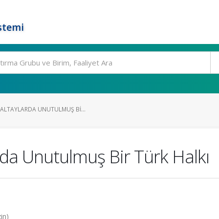
stemi
 ALTAYLARDA UNUTULMUŞ BI...
arda Unutulmuş Bir Türk Halkı
in)