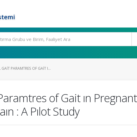
stemi
GAIT PARAMTRES OF GAIT I...
Paramtres of Gait ın Pregna
aın : A Pılot Study