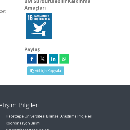
BM Sürdürülebilir Kalkınma
Amaçları
Özet
Paylaş
Atıf İçin Kopyala
letişim Bilgileri
Hacettepe Üniversitesi Bilimsel Araştırma Projeleri
Koordinasyon Birimi