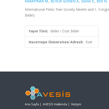
KARAPINAR M.
,
BÜYÜK GÖNEN A.
,
Demir E.
,
BEK N.
Internatıonal Pelvic Paın Society Meetin and 1. Congr
Bildiri)
Yayın Türü:
Bildiri / Özet Bildiri
Hacettepe Üniversitesi Adresli:
Evet
Ana Sayfa
|
AVESİS Hakkında
|
İletişim