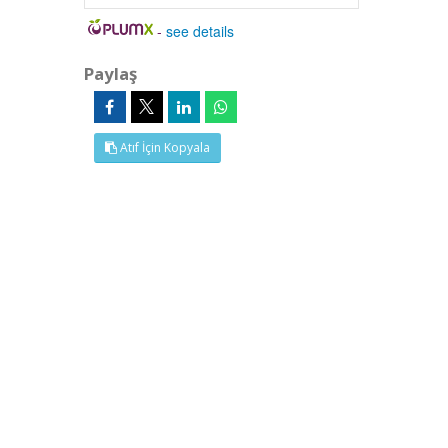
-
see details
Paylaş
Atıf İçin Kopyala