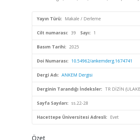
Yayın Türü:
Makale / Derleme
Cilt numarası:
39
Sayı:
1
Basım Tarihi:
2025
Doi Numarası:
10.54962/ankemderg.1674741
Dergi Adı:
ANKEM Dergisi
Derginin Tarandığı İndeksler:
TR DİZİN (ULAK
Sayfa Sayıları:
ss.22-28
Hacettepe Üniversitesi Adresli:
Evet
Özet