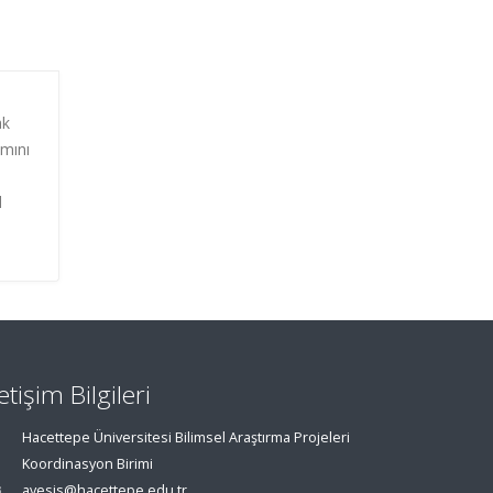
ak
ımını
l
letişim Bilgileri
Hacettepe Üniversitesi Bilimsel Araştırma Projeleri
Koordinasyon Birimi
avesis@hacettepe.edu.tr