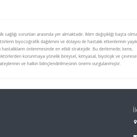
lk sağlığı sorunları arasında yer almaktadır. İklim değişikliği başta olm
lerin biyocoğrafik dağılımını ve dolayısı ile hastalık etkenlerinin yayıl
astalıkların önlenmesinde en etkili stratejidir. Bu derlemede; kene,
ektörlerden korunmaya yönelik bireysel, kimyasal, biyolojik ve çevrese
ejilerinin ve halkın bilinçlendirilmesinin önemi vurgulanmıştır.
İ