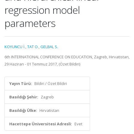
regression model
parameters
KOYUNCU İ.
,
TAT O.
,
GELBAL S.
6th INTERNATIONAL CONFERENCE ON EDUCATION, Zagreb, Hırvatistan,
29 Haziran - 01 Temmuz 2017, (Özet Bildiri)
Yayın Türü:
Bildiri / Özet Bildiri
Basıldığı Şehir:
Zagreb
Basıldığı Ülke:
Hırvatistan
Hacettepe Üniversitesi Adresli:
Evet