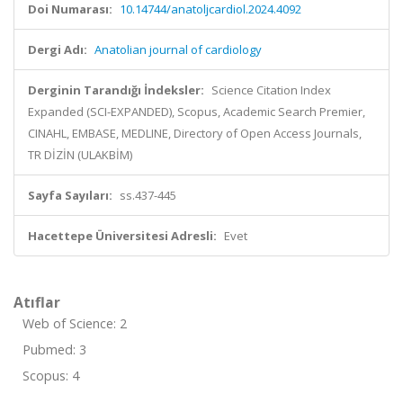
Doi Numarası:
10.14744/anatoljcardiol.2024.4092
Dergi Adı:
Anatolian journal of cardiology
Derginin Tarandığı İndeksler:
Science Citation Index
Expanded (SCI-EXPANDED), Scopus, Academic Search Premier,
CINAHL, EMBASE, MEDLINE, Directory of Open Access Journals,
TR DİZİN (ULAKBİM)
Sayfa Sayıları:
ss.437-445
Hacettepe Üniversitesi Adresli:
Evet
Atıflar
Web of Science: 2
Pubmed: 3
Scopus: 4