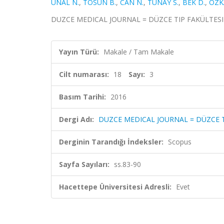
ÜNAL N.
,
TOSUN B.
,
CAN N.
,
TUNAY S.
,
BEK D.
,
ÖZK
DUZCE MEDICAL JOURNAL = DÜZCE TIP FAKÜLTESI DERG
Yayın Türü:
Makale / Tam Makale
Cilt numarası:
18
Sayı:
3
Basım Tarihi:
2016
Dergi Adı:
DUZCE MEDICAL JOURNAL = DÜZCE T
Derginin Tarandığı İndeksler:
Scopus
Sayfa Sayıları:
ss.83-90
Hacettepe Üniversitesi Adresli:
Evet