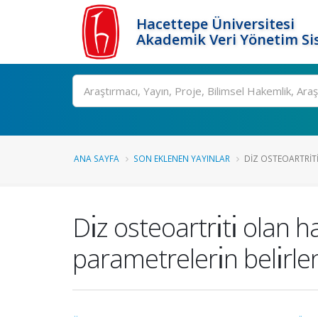
Hacettepe Üniversitesi
Akademik Veri Yönetim Si
Ara
ANA SAYFA
SON EKLENEN YAYINLAR
DİZ OSTEOARTRİT
Dı̇z osteoartrı̇tı̇ olan 
parametrelerı̇n belı̇rle