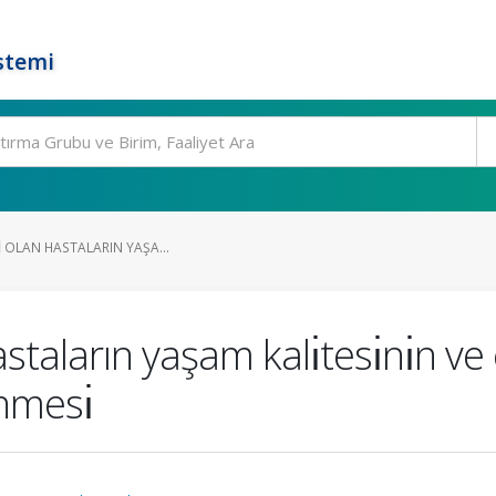
stemi
İ OLAN HASTALARIN YAŞA...
hastaların yaşam kalı̇tesı̇nı̇n ve
nmesı̇