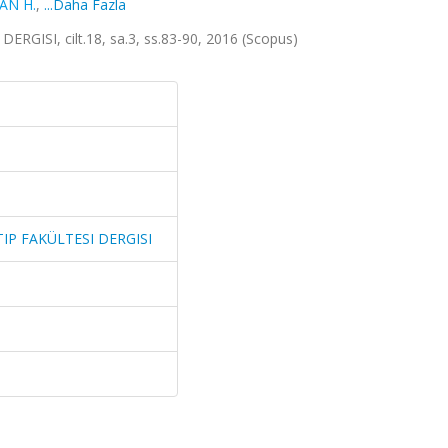
AN H.
,
...Daha Fazla
ISI, cilt.18, sa.3, ss.83-90, 2016 (Scopus)
IP FAKÜLTESI DERGISI