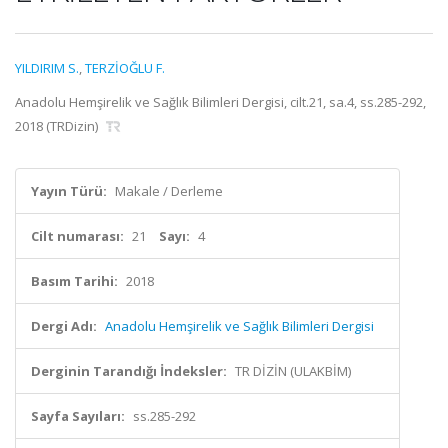
YILDIRIM S.
,
TERZİOĞLU F.
Anadolu Hemşirelik ve Sağlık Bilimleri Dergisi, cilt.21, sa.4, ss.285-292,
2018 (TRDizin)
Yayın Türü:
Makale / Derleme
Cilt numarası:
21
Sayı:
4
Basım Tarihi:
2018
Dergi Adı:
Anadolu Hemşirelik ve Sağlık Bilimleri Dergisi
Derginin Tarandığı İndeksler:
TR DİZİN (ULAKBİM)
Sayfa Sayıları:
ss.285-292