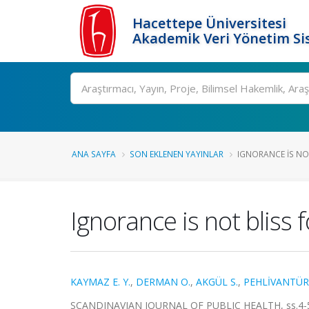
Hacettepe Üniversitesi
Akademik Veri Yönetim Si
Ara
ANA SAYFA
SON EKLENEN YAYINLAR
IGNORANCE IS NOT
Ignorance is not bliss 
KAYMAZ E. Y.
,
DERMAN O.
,
AKGÜL S.
,
PEHLİVANTÜR
SCANDINAVIAN JOURNAL OF PUBLIC HEALTH, ss.4-5,