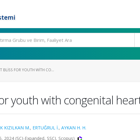
stemi
 BLISS FOR YOUTH WITH CO...
for youth with congenital hear
K KIZILKAN M.
,
ERTUĞRUL İ.
,
AYKAN H. H.
 2024 (SCI-Expanded, SSCI, Scopus)