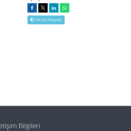
Atıf İçin Kopyala
letişim Bilgileri