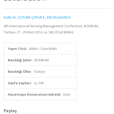
KURU N.
,
ÖZTÜRK ÇOPUR E.
,
ERCAN ŞAHİN N.
6th International Nursing Management Conference, BODRUM,
Türkiye, 27 - 29 Ekim 2014, ss.140, (Özet Bildiri)
Yayın Türü:
Bildiri / Özet Bildiri
Basıldığı Şehir:
BODRUM
Basıldığı Ülke:
Türkiye
Sayfa Sayıları:
ss.140
Hacettepe Üniversitesi Adresli:
Evet
Paylaş