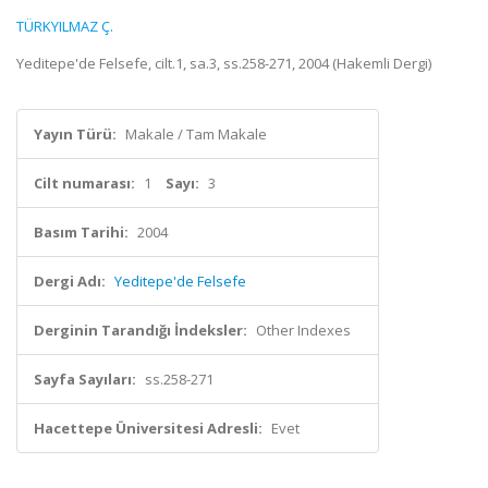
TÜRKYILMAZ Ç.
Yeditepe'de Felsefe, cilt.1, sa.3, ss.258-271, 2004 (Hakemli Dergi)
Yayın Türü:
Makale / Tam Makale
Cilt numarası:
1
Sayı:
3
Basım Tarihi:
2004
Dergi Adı:
Yeditepe'de Felsefe
Derginin Tarandığı İndeksler:
Other Indexes
Sayfa Sayıları:
ss.258-271
Hacettepe Üniversitesi Adresli:
Evet