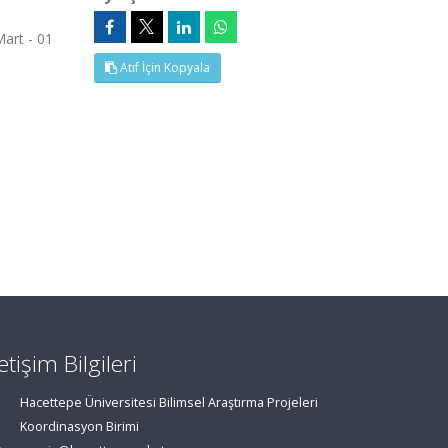
Mart - 01
Atıf İçin Kopyala
letişim Bilgileri
Hacettepe Üniversitesi Bilimsel Araştırma Projeleri
Koordinasyon Birimi