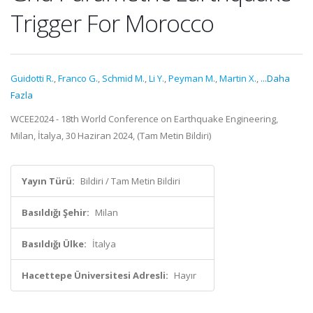
Trigger For Morocco
Guidotti R.
,
Franco G.
,
Schmid M.
,
Li Y.
,
Peyman M.
,
Martin X.
,
...Daha
Fazla
WCEE2024 - 18th World Conference on Earthquake Engineering,
Milan, İtalya, 30 Haziran 2024, (Tam Metin Bildiri)
Yayın Türü:
Bildiri / Tam Metin Bildiri
Basıldığı Şehir:
Milan
Basıldığı Ülke:
İtalya
Hacettepe Üniversitesi Adresli:
Hayır