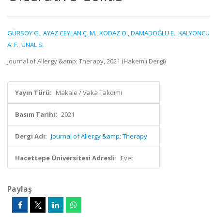
GÜRSOY G.
,
AYAZ CEYLAN Ç. M.
,
KODAZ O.
,
DAMADOĞLU E.
,
KALYONCU
A. F.
,
ÜNAL S.
Journal of Allergy &amp; Therapy, 2021 (Hakemli Dergi)
Yayın Türü:
Makale / Vaka Takdimi
Basım Tarihi:
2021
Dergi Adı:
Journal of Allergy &amp; Therapy
Hacettepe Üniversitesi Adresli:
Evet
Paylaş