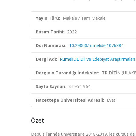
Yayın Türü:
Makale / Tam Makale
Basım Tarihi:
2022
Doi Numarası:
10.29000/rumelide.1076384
Dergi Adı:
RumeliDE Dil ve Edebiyat Araştırmaları
Derginin Tarandığı İndeksler:
TR DİZİN (ULAK
Sayfa Sayıları:
ss.954-964
Hacettepe Üniversitesi Adresli:
Evet
Özet
Depuis l'année universitaire 2018-2019, les cursus d