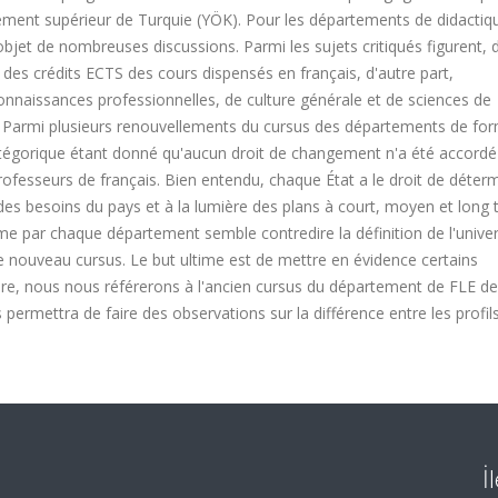
nement supérieur de Turquie (YÖK). Pour les départements de didactiq
objet de nombreuses discussions. Parmi les sujets critiqués figurent, 
 des crédits ECTS des cours dispensés en français, d'autre part,
onnaissances professionnelles, de culture générale et de sciences de
c. Parmi plusieurs renouvellements du cursus des départements de fo
 catégorique étant donné qu'aucun droit de changement n'a été accordé
ofesseurs de français. Bien entendu, chaque État a le droit de déterm
des besoins du pays et à la lumière des plans à court, moyen et long
e par chaque département semble contredire la définition de l'univer
e nouveau cursus. Le but ultime est de mettre en évidence certains
re, nous nous référerons à l'ancien cursus du département de FLE de
permettra de faire des observations sur la différence entre les profil
İ