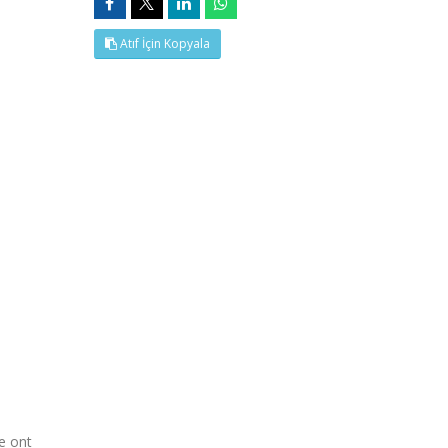
Atıf İçin Kopyala
e ont