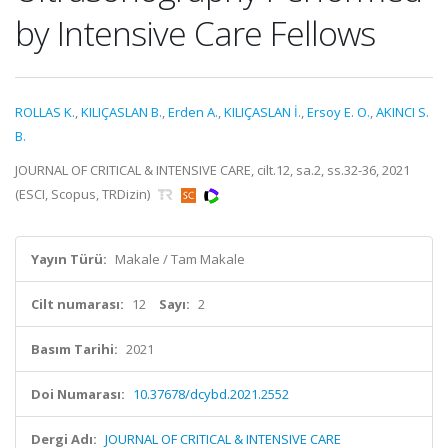
by Intensive Care Fellows
ROLLAS K.
,
KILIÇASLAN B.
,
Erden A.
,
KILIÇASLAN İ.
,
Ersoy E. O.
,
AKINCI S.
B.
JOURNAL OF CRITICAL & INTENSIVE CARE, cilt.12, sa.2, ss.32-36, 2021
(ESCI, Scopus, TRDizin)
Yayın Türü:
Makale / Tam Makale
Cilt numarası:
12
Sayı:
2
Basım Tarihi:
2021
Doi Numarası:
10.37678/dcybd.2021.2552
Dergi Adı:
JOURNAL OF CRITICAL & INTENSIVE CARE