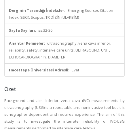
Derginin Tarandığı İndeksler:
Emerging Sources Citation
Index (ESCI), Scopus, TR DİZİN (ULAKBİM)
Sayfa Sayıları:
ss.32-36
Anahtar Kelimeler:
ultrasonography, vena cava inferior,
reliability, safety, intensive care units, ULTRASOUND, UNIT,
ECHOCARDIOGRAPHY, DIAMETER
Hacettepe Üniversitesi Adresli:
Evet
Özet
Background and aim: Inferior vena cava (IVC) measurements by
ultrasonography (USG) is a repeatable and noninvasive tool but it is
sonographer dependent and requires experience. The aim of this
study is to investigate the interrater reliability of IVC-USG
measurements performed by intensive care fellows.