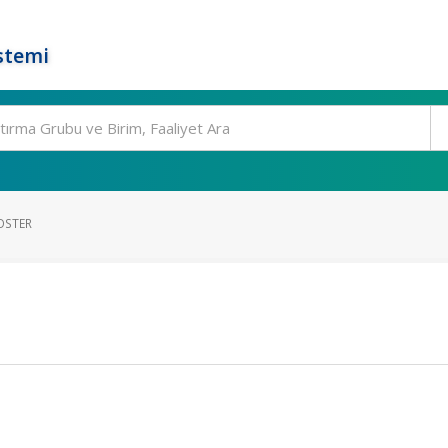
stemi
STER