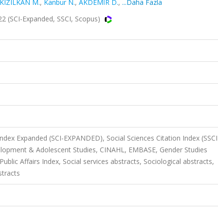
KIZILKAN M.
,
Kanbur N.
,
AKDEMİR D.
,
...Daha Fazla
2 (SCI-Expanded, SSCI, Scopus)
 Index Expanded (SCI-EXPANDED), Social Sciences Citation Index (SSCI
elopment & Adolescent Studies, CINAHL, EMBASE, Gender Studies
blic Affairs Index, Social services abstracts, Sociological abstracts,
stracts