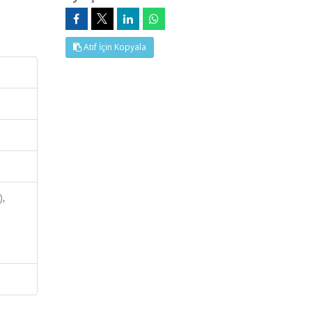
Atıf İçin Kopyala
),