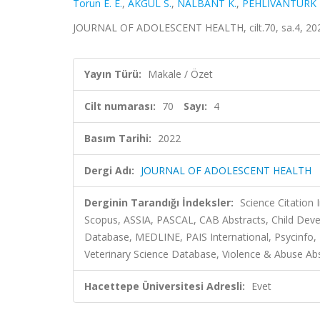
Torun E. E.
,
AKGÜL S.
,
NALBANT K.
,
PEHLİVANTÜRK 
JOURNAL OF ADOLESCENT HEALTH, cilt.70, sa.4, 202
Yayın Türü:
Makale / Özet
Cilt numarası:
70
Sayı:
4
Basım Tarihi:
2022
Dergi Adı:
JOURNAL OF ADOLESCENT HEALTH
Derginin Tarandığı İndeksler:
Science Citation
Scopus, ASSIA, PASCAL, CAB Abstracts, Child Dev
Database, MEDLINE, PAIS International, Psycinfo, Pu
Veterinary Science Database, Violence & Abuse Ab
Hacettepe Üniversitesi Adresli:
Evet