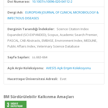
Doi Numarası:
10.1007/s10096-020-04112-2
Dergi Adı:
EUROPEAN JOURNAL OF CLINICAL MICROBIOLOGY &
INFECTIOUS DISEASES
Derginin Tarandığı İndeksler:
Science Citation Index
Expanded (SCI-EXPANDED), Scopus, Academic Search Premier,
PASCAL, CAB Abstracts, EMBASE, Environment Index, MEDLINE,
Public Affairs Index, Veterinary Science Database
Sayfa Sayıları:
ss.663-664
Açık Arşiv Koleksiyonu:
AVESİS Açık Erişim Koleksiyonu
Hacettepe Üniversitesi Adresli:
Evet
BM Sürdürülebilir Kalkınma Amaçları