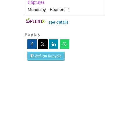
Captures
Mendeley - Readers:
1
-
see details
Paylaş
Atıf İçin Kopyala