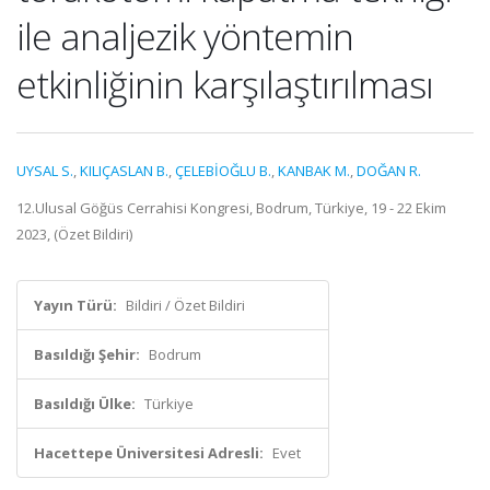
ile analjezik yöntemin
etkinliğinin karşılaştırılması
UYSAL S.
,
KILIÇASLAN B.
,
ÇELEBİOĞLU B.
,
KANBAK M.
,
DOĞAN R.
12.Ulusal Göğüs Cerrahisi Kongresi, Bodrum, Türkiye, 19 - 22 Ekim
2023, (Özet Bildiri)
Yayın Türü:
Bildiri / Özet Bildiri
Basıldığı Şehir:
Bodrum
Basıldığı Ülke:
Türkiye
Hacettepe Üniversitesi Adresli:
Evet