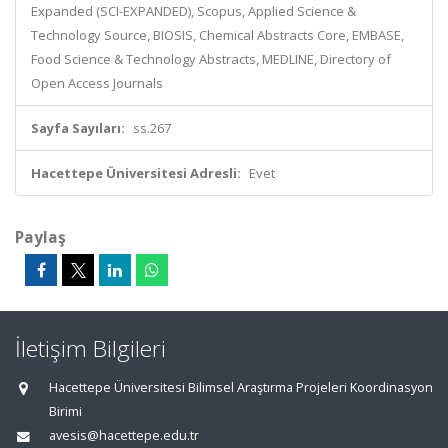
Expanded (SCI-EXPANDED), Scopus, Applied Science &
Technology Source, BIOSIS, Chemical Abstracts Core, EMBASE,
Food Science & Technology Abstracts, MEDLINE, Directory of
Open Access Journals
Sayfa Sayıları:
ss.267
Hacettepe Üniversitesi Adresli:
Evet
Paylaş
İletişim Bilgileri
Hacettepe Üniversitesi Bilimsel Araştırma Projeleri Koordinasyon
Birimi
avesis@hacettepe.edu.tr