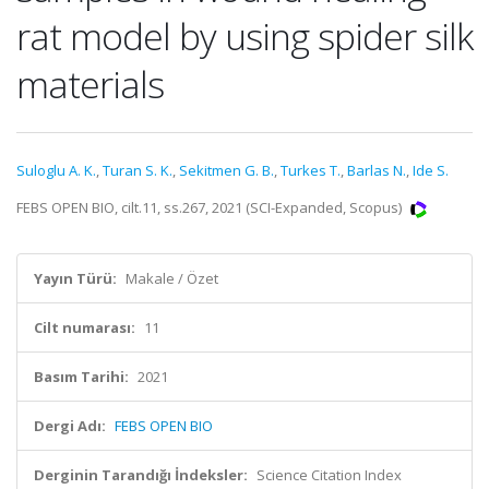
rat model by using spider silk
materials
Suloglu A. K.
,
Turan S. K.
,
Sekitmen G. B.
,
Turkes T.
,
Barlas N.
,
Ide S.
FEBS OPEN BIO, cilt.11, ss.267, 2021 (SCI-Expanded, Scopus)
Yayın Türü:
Makale / Özet
Cilt numarası:
11
Basım Tarihi:
2021
Dergi Adı:
FEBS OPEN BIO
Derginin Tarandığı İndeksler:
Science Citation Index