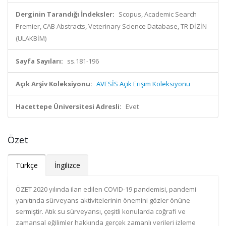
Derginin Tarandığı İndeksler:
Scopus, Academic Search
Premier, CAB Abstracts, Veterinary Science Database, TR DİZİN
(ULAKBİM)
Sayfa Sayıları:
ss.181-196
Açık Arşiv Koleksiyonu:
AVESİS Açık Erişim Koleksiyonu
Hacettepe Üniversitesi Adresli:
Evet
Özet
Türkçe
İngilizce
ÖZET 2020 yılında ilan edilen COVID-19 pandemisi, pandemi
yanıtında sürveyans aktivitelerinin önemini gözler önüne
sermiştir. Atık su sürveyansı, çeşitli konularda coğrafi ve
zamansal eğilimler hakkında gerçek zamanlı verileri izleme