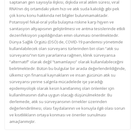
saptanan gen sayısıyla ilişkisi, dışkıda viral atılım süresi, viral
RNA’nın dış ortamdaki yıkım hızı ve atık suda kalıcılığı gibi pek
çok konu konu hakkında net bilgiler bulunmamaktadır.
Potansiyel fekal-oral yolla bulaşma riskine karşı hijyen ve
sanitasyon altyapısının geliştirilmesi ve arıtma tesislerinde etkili
dezenfeksiyon yapıldığından emin olunması önerilmektedir.
Dünya Sağlık Örgütü (DSÖ) de, COVID-19 pandemisi yönetimde
kullanılabilecek olan sürveyans türlerinden biri olan “atık su
sürveyansı”nın tüm yararlarına rağmen, klinik sürveyansa
“alternatif” olarak değil “tamamlayıcı” olarak kullanılabileceğini
belirtmektedir. Bütün bu bulgular bir arada değerlendirildiğinde,
ülkemiz için finansal kaynakların ve insan gücünün atık su
sürveyansı yerine salgınla mücadelede işe yaradığı
epidemiyolojik olarak kesin kanıtlanmış olan önlemler için
kullanılmasının daha uygun olacağı düşünülmektedir. Bu
derlemede, atık su sürveyansının örnekler üzerinden
değerlendirilmesi, olası faydalarının ve konuyla ilgili olası sorun
ve kısıtlılıkların ortaya konması ve öneriler sunulması
amaçlanmıştır.