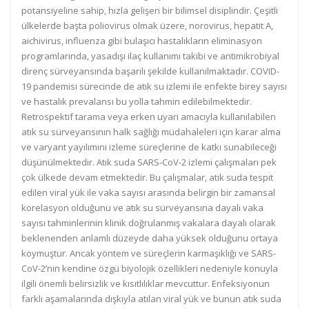
potansiyeline sahip, hızla gelişen bir bilimsel disiplindir. Çeşitli
ülkelerde başta poliovirus olmak üzere, norovirus, hepatit A,
aichivirus, influenza gibi bulaşıcı hastalıkların eliminasyon
programlarında, yasadışı ilaç kullanımı takibi ve antimikrobiyal
direnç sürveyansında başarılı şekilde kullanılmaktadır. COVID-
19 pandemisi sürecinde de atık su izlemi ile enfekte birey sayısı
ve hastalık prevalansı bu yolla tahmin edilebilmektedir.
Retrospektif tarama veya erken uyarı amacıyla kullanılabilen
atık su sürveyansının halk sağlığı müdahaleleri için karar alma
ve varyant yayılımını izleme süreçlerine de katkı sunabileceği
düşünülmektedir. Atık suda SARS-CoV-2 izlemi çalışmaları pek
çok ülkede devam etmektedir. Bu çalışmalar, atık suda tespit
edilen viral yük ile vaka sayısı arasında belirgin bir zamansal
korelasyon olduğunu ve atık su sürveyansına dayalı vaka
sayısı tahminlerinin klinik doğrulanmış vakalara dayalı olarak
beklenenden anlamlı düzeyde daha yüksek olduğunu ortaya
koymuştur. Ancak yöntem ve süreçlerin karmaşıklığı ve SARS-
CoV-2’nin kendine özgü biyolojik özellikleri nedeniyle konuyla
ilgili önemli belirsizlik ve kısıtlılıklar mevcuttur. Enfeksiyonun
farklı aşamalarında dışkıyla atılan viral yük ve bunun atık suda