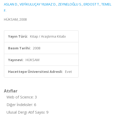
ASLAN D.
,
VEFİKULUÇAY YILMAZ D.
,
ZEYNELOĞLU S.
,
ERDOST T.
,
TEMEL
F.
HÜKSAM, 2008
Yayın Türü:
Kitap / Araştırma Kitabı
Basım Tarihi:
2008
Yayınevi:
HÜKSAM
Hacettepe Üniversitesi Adresli:
Evet
Atıflar
Web of Science: 3
Diğer İndeksler: 6
Ulusal Dergi Atıf Sayısı: 9