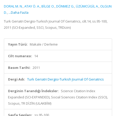
DORAL M. N.
,
ATAY Ö. A.
,
BİLGE O.
,
DÖNMEZ G.
,
ÜZÜMCÜGİL A.
,
OLGUN
D.
,
...Daha Fazla
Turk Geriatri Dergisi-Turkish Journal Of Geriatrics, cilt.14, ss.95-100,
2011 (SCI-Expanded, SSCI, Scopus, TRDizin)
Yayın Türü:
Makale / Derleme
Cilt numarası:
14
Basım Tarihi:
2011
Dergi Adı:
Turk Geriatri Dergisi-Turkish Journal Of Geriatrics
Derginin Tarandığı İndeksler:
Science Citation Index
Expanded (SCI-EXPANDED), Social Sciences Citation Index (SSCI),
Scopus, TR DİZİN (ULAKBİM)
Sayfa Sayıları:
ss.95-100