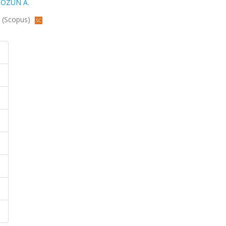
,
ÖZÜN A.
4 (Scopus)