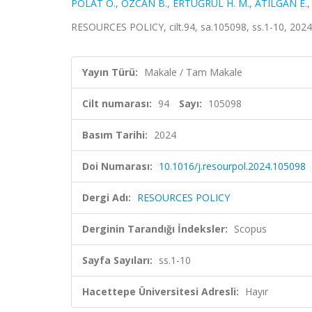
POLAT O.
,
ÖZCAN B.
,
ERTUĞRUL H. M.
,
ATILGAN E.
RESOURCES POLICY, cilt.94, sa.105098, ss.1-10, 202
Yayın Türü:
Makale / Tam Makale
Cilt numarası:
94
Sayı:
105098
Basım Tarihi:
2024
Doi Numarası:
10.1016/j.resourpol.2024.105098
Dergi Adı:
RESOURCES POLICY
Derginin Tarandığı İndeksler:
Scopus
Sayfa Sayıları:
ss.1-10
Hacettepe Üniversitesi Adresli:
Hayır