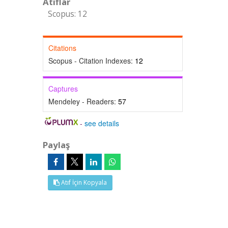
Atıflar
Scopus: 12
Citations
Scopus - Citation Indexes:
12
Captures
Mendeley - Readers:
57
-
see details
Paylaş
Atıf İçin Kopyala