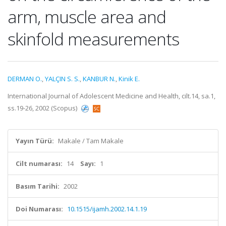
arm, muscle area and
skinfold measurements
DERMAN O.
,
YALÇIN S. S.
,
KANBUR N.
,
Kinik E.
International Journal of Adolescent Medicine and Health, cilt.14, sa.1,
ss.19-26, 2002 (Scopus)
Yayın Türü:
Makale / Tam Makale
Cilt numarası:
14
Sayı:
1
Basım Tarihi:
2002
Doi Numarası:
10.1515/ijamh.2002.14.1.19