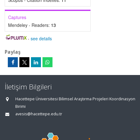
Scopus - Citation Indexes:
11
Captures
Mendeley - Readers:
13
-
see details
Paylaş
İletişim Bilgileri
Hacettepe Üniversitesi Bilimsel Araştırma Projeleri Koordinasyon
Birimi
avesis@hacettepe.edu.tr