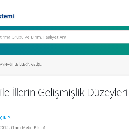
stemi
YNAĞI ILE İLLERIN GELIŞ...
le İllerin Gelişmişlik Düzeyleri 
ÇIK P.
 2015, (Tam Metin Bildiri)