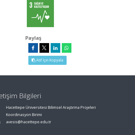
Paylaş
Atıf İçin Kopyala
letişim Bilgileri
Hacettepe Üniversitesi Bilimsel Araştırma Projeleri
Koordinasyon Birimi
avesis@hacettepe.edu.tr