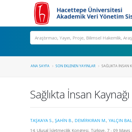
Hacettepe Üniversitesi
Akademik Veri Yönetim Si
Ara
ANA SAYFA
SON EKLENEN YAYINLAR
SAĞLIKTA İNSAN KA
Sağlıkta İnsan Kaynağı i
TAŞKAYA S.
,
ŞAHİN B.
,
DEMİRKIRAN M.
,
YALÇIN BAL
14. Ulusal İşletmecilik Kongresi, Türkiye, 7 - 09 Mayıs