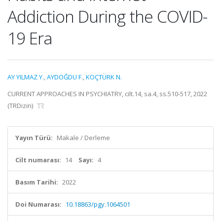
Addiction During the COVID-
19 Era
AY YILMAZ Y.
,
AYDOĞDU F.
,
KOÇTÜRK N.
CURRENT APPROACHES IN PSYCHIATRY, cilt.14, sa.4, ss.510-517, 2022
(TRDizin)
Yayın Türü:
Makale / Derleme
Cilt numarası:
14
Sayı:
4
Basım Tarihi:
2022
Doi Numarası:
10.18863/pgy.1064501