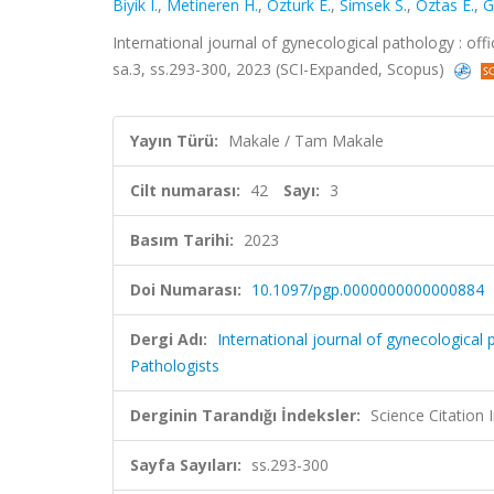
Biyik I.
,
Metineren H.
,
Ozturk E.
,
Simsek S.
,
Oztas E.
,
G
International journal of gynecological pathology : offic
sa.3, ss.293-300, 2023 (SCI-Expanded, Scopus)
Yayın Türü:
Makale / Tam Makale
Cilt numarası:
42
Sayı:
3
Basım Tarihi:
2023
Doi Numarası:
10.1097/pgp.0000000000000884
Dergi Adı:
International journal of gynecological p
Pathologists
Derginin Tarandığı İndeksler:
Science Citatio
Sayfa Sayıları:
ss.293-300