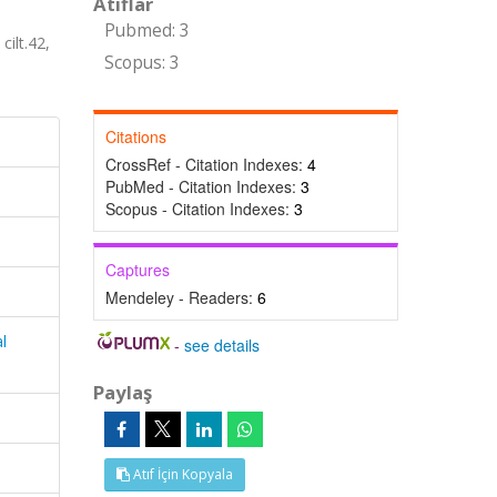
Atıflar
Pubmed: 3
cilt.42,
Scopus: 3
Citations
CrossRef - Citation Indexes:
4
PubMed - Citation Indexes:
3
Scopus - Citation Indexes:
3
Captures
Mendeley - Readers:
6
l
-
see details
Paylaş
Atıf İçin Kopyala