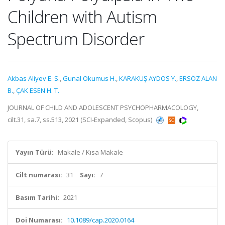
Children with Autism
Spectrum Disorder
Akbas Aliyev E. S.
,
Gunal Okumus H.
,
KARAKUŞ AYDOS Y.
,
ERSÖZ ALAN
B.
,
ÇAK ESEN H. T.
JOURNAL OF CHILD AND ADOLESCENT PSYCHOPHARMACOLOGY,
cilt.31, sa.7, ss.513, 2021 (SCI-Expanded, Scopus)
Yayın Türü:
Makale / Kısa Makale
Cilt numarası:
31
Sayı:
7
Basım Tarihi:
2021
Doi Numarası:
10.1089/cap.2020.0164