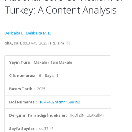
Turkey: A Content Analysis
Delibalta B.
,
Delibalta M. E.
cilt.6, sa.1, ss.37-45, 2025 (TRDizin)
Yayın Türü:
Makale / Tam Makale
Cilt numarası:
6
Sayı:
1
Basım Tarihi:
2025
Doi Numarası:
10.47482/acmr.1588192
Derginin Tarandığı İndeksler:
TR DİZİN (ULAKBİM)
Sayfa Sayıları:
ss.37-45