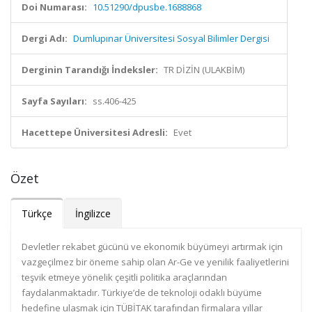
Doi Numarası:
10.51290/dpusbe.1688868
Dergi Adı:
Dumlupınar Üniversitesi Sosyal Bilimler Dergisi
Derginin Tarandığı İndeksler:
TR DİZİN (ULAKBİM)
Sayfa Sayıları:
ss.406-425
Hacettepe Üniversitesi Adresli:
Evet
Özet
Türkçe
İngilizce
Devletler rekabet gücünü ve ekonomik büyümeyi artırmak için
vazgeçilmez bir öneme sahip olan Ar-Ge ve yenilik faaliyetlerini
teşvik etmeye yönelik çeşitli politika araçlarından
faydalanmaktadır. Türkiye’de de teknoloji odaklı büyüme
hedefine ulaşmak için TÜBİTAK tarafından firmalara yıllar