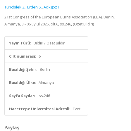
Tunçbilek Z.
,
Erden S.
,
Açıkgöz F.
21st Congress of the European Burns Association (EBA), Berlin,
Almanya, 3 - 06 Eylül 2025, cilt.6, ss.246, (Özet Bildiri)
Yayın Türü:
Bildiri / Özet Bildiri
Cilt numarası:
6
Basıldığı Şehir:
Berlin
Basıldığı Ülke:
Almanya
Sayfa Sayıları:
ss.246
Hacettepe Üniversitesi Adresli:
Evet
Paylaş