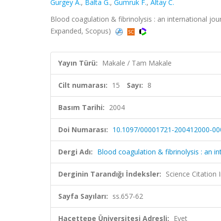
Gurgey A.
,
Balta G.
,
Gumruk F.
,
Altay C.
Blood coagulation & fibrinolysis : an international jou
Expanded, Scopus)
Yayın Türü:
Makale / Tam Makale
Cilt numarası:
15
Sayı:
8
Basım Tarihi:
2004
Doi Numarası:
10.1097/00001721-200412000-00
Dergi Adı:
Blood coagulation & fibrinolysis : an 
Derginin Tarandığı İndeksler:
Science Citation
Sayfa Sayıları:
ss.657-62
Hacettepe Üniversitesi Adresli:
Evet