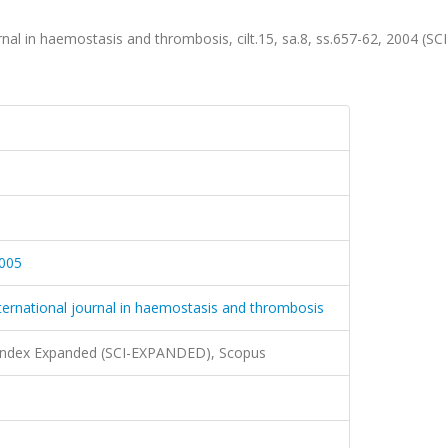
rnal in haemostasis and thrombosis, cilt.15, sa.8, ss.657-62, 2004 (SCI
005
international journal in haemostasis and thrombosis
 Index Expanded (SCI-EXPANDED), Scopus