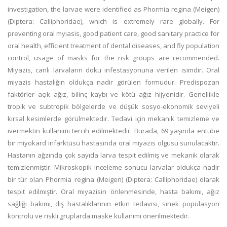
investigation, the larvae were identified as Phormia regina (Meigen)
(Diptera: Calliphoridae), which is extremely rare globally. For
preventing oral myiasis, good patient care, good sanitary practice for
oral health, efficient treatment of dental diseases, and fly population
control, usage of masks for the risk groups are recommended.
Miyazis, canlı larvaların doku infestasyonuna verilen isimdir. Oral
miyazis hastalığın oldukça nadir görülen formudur. Predispozan
faktörler açık ağız, bilinç kaybı ve kötü ağız hijyenidir. Genellikle
tropik ve subtropik bölgelerde ve düşük sosyo-ekonomik seviyeli
kırsal kesimlerde görülmektedir. Tedavi için mekanik temizleme ve
ivermektin kullanımı tercih edilmektedir. Burada, 69 yaşında entübe
bir miyokard infarktüsü hastasında oral miyazis olgusu sunulacaktır.
Hastanın ağzında çok sayıda larva tespit edilmiş ve mekanik olarak
temizlenmiştir. Mikroskopik inceleme sonucu larvalar oldukça nadir
bir tür olan Phormia regina (Meigen) (Diptera: Calliphoridae) olarak
tespit edilmiştir. Oral miyazisin önlenmesinde, hasta bakımı, ağız
sağlığı bakımı, diş hastalıklarının etkin tedavisi, sinek popülasyon
kontrolü ve riskli gruplarda maske kullanımı önerilmektedir.