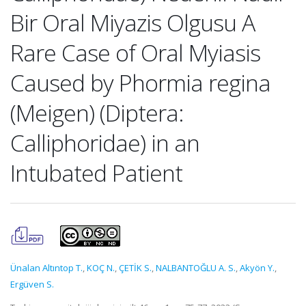
Bir Oral Miyazis Olgusu A
Rare Case of Oral Myiasis
Caused by Phormia regina
(Meigen) (Diptera:
Calliphoridae) in an
Intubated Patient
Ünalan Altıntop T.
,
KOÇ N.
,
ÇETİK S.
,
NALBANTOĞLU A. S.
,
Akyön Y.
,
Ergüven S.