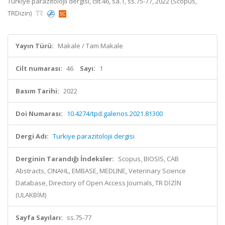
Turkiye parazitolojii dergisi, cilt.46, sa.1, ss.75-77, 2022 (Scopus,
TRDizin)
Yayın Türü:
Makale / Tam Makale
Cilt numarası:
46
Sayı:
1
Basım Tarihi:
2022
Doi Numarası:
10.4274/tpd.galenos.2021.81300
Dergi Adı:
Turkiye parazitolojii dergisi
Derginin Tarandığı İndeksler:
Scopus, BIOSIS, CAB
Abstracts, CINAHL, EMBASE, MEDLINE, Veterinary Science
Database, Directory of Open Access Journals, TR DİZİN
(ULAKBİM)
Sayfa Sayıları:
ss.75-77