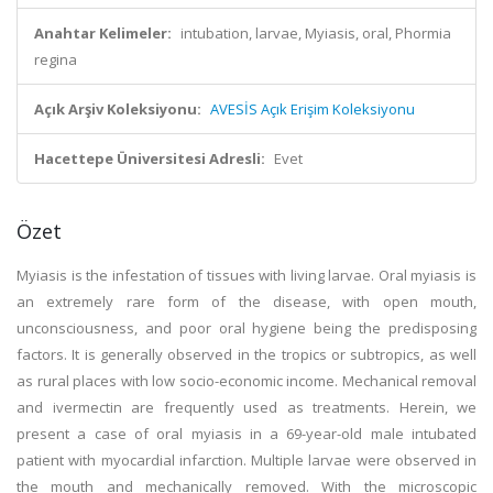
Anahtar Kelimeler:
intubation, larvae, Myiasis, oral, Phormia
regina
Açık Arşiv Koleksiyonu:
AVESİS Açık Erişim Koleksiyonu
Hacettepe Üniversitesi Adresli:
Evet
Özet
Myiasis is the infestation of tissues with living larvae. Oral myiasis is
an extremely rare form of the disease, with open mouth,
unconsciousness, and poor oral hygiene being the predisposing
factors. It is generally observed in the tropics or subtropics, as well
as rural places with low socio-economic income. Mechanical removal
and ivermectin are frequently used as treatments. Herein, we
present a case of oral myiasis in a 69-year-old male intubated
patient with myocardial infarction. Multiple larvae were observed in
the mouth and mechanically removed. With the microscopic