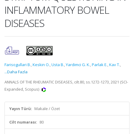
INFLAMMATORY BOWEL
DISEASES
Farisogullari B.
,
Keskin O.
,
Usta B.
,
Yardimci G. K.
,
Parlak E.
,
Kav T.
,
...Daha Fazla
ANNALS OF THE RHEUMATIC DISEASES, cilt.80, ss.1272-1273, 2021 (SCI-
Expanded, Scopus)
Yayın Türü:
Makale / Özet
Cilt numarası:
80