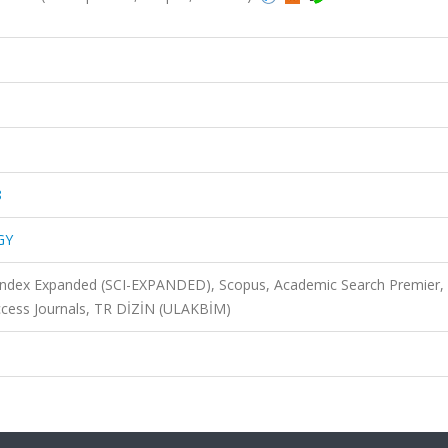
8
GY
 Index Expanded (SCI-EXPANDED), Scopus, Academic Search Premier,
cess Journals, TR DİZİN (ULAKBİM)